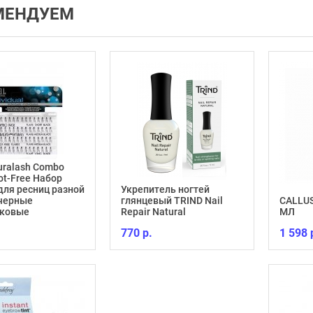
МЕНДУЕМ
Duralash Combo
ot-Free Набор
для ресниц разной
Укрепитель ногтей
 черные
глянцевый TRIND Nail
CALLUS
лковые
Repair Natural
МЛ
770 р.
1 598 