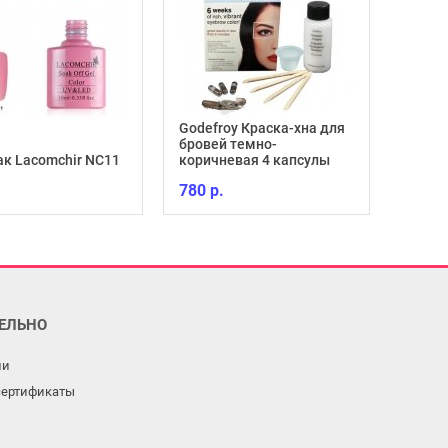
Godefroy Краска-хна для
бровей темно-
ак Lacomchir NC11
коричневая 4 капсулы
780 р.
ЕЛЬНО
ли
сертификаты