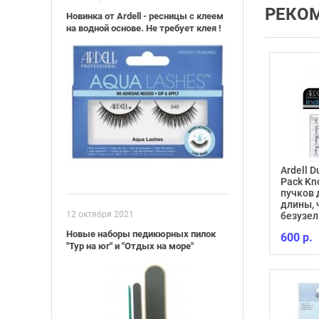
РЕКО
Новинка от Ardell - ресницы с клеем
на водной основе. Не требует клея !
Ardell 
Pack Kn
ль ногтей
пучков 
й TRIND Nail
CALLUS ELIMINATOR 118
длины,
12 октября 2021
tural
МЛ
безузе
Новые наборы педикюрных пилок
1 598 р.
600 р.
"Тур на юг" и "Отдых на море"