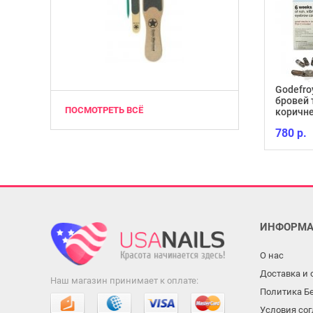
Godefro
бровей 
ПОСМОТРЕТЬ ВСЁ
Гель-лак Lacomchir NC11
коричне
130 р.
780 р.
ИНФОРМА
О нас
Доставка и 
Наш магазин принимает к оплате:
Политика Б
Условия со