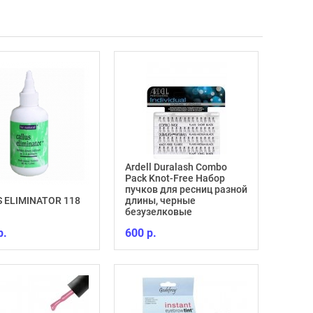
Ardell Duralash Combo
Pack Knot-Free Набор
пучков для ресниц разной
Укреп
 ELIMINATOR 118
длины, черные
глянц
безузелковые
Repair
р.
600 р.
770 р