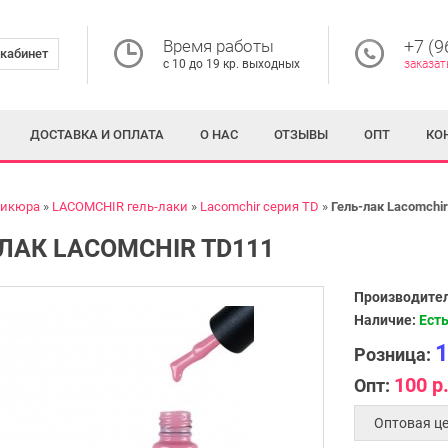
Время работы
+7 (9
кабинет
с 10 до 19 кр. выходных
заказат
ДОСТАВКА И ОПЛАТА
О НАС
ОТЗЫВЫ
ОПТ
КО
никюра
LACOMCHIR гель-лаки
Lacomchir серия TD
Гель-лак Lacomchi
ЛАК LACOMCHIR TD111
Производител
Наличие:
Есть
1
Розница:
100 р
Опт:
Оптовая це