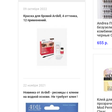
09 октября 2022
Краска для бровей Ardell, 4 оттенка,
12 применений.
Andrea П
безузел
комбини
черные 
655 р.
22 ноября 2021
Новинка от Ardell - ресницы с клеем
на водной основе. Не требует клея !
Клей для
прозрачн
Mod Perm
Clear