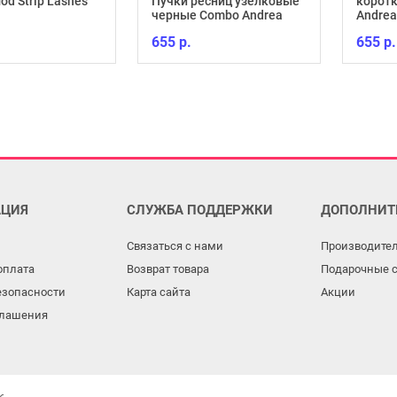
od Strip Lashes
Пучки ресниц узелковые
коротк
черные Combo Andrea
Andrea
655 р.
655 р.
ЦИЯ
СЛУЖБА ПОДДЕРЖКИ
ДОПОЛНИТ
Связаться с нами
Производите
оплата
Возврат товара
Подарочные 
езопасности
Карта сайта
Акции
глашения