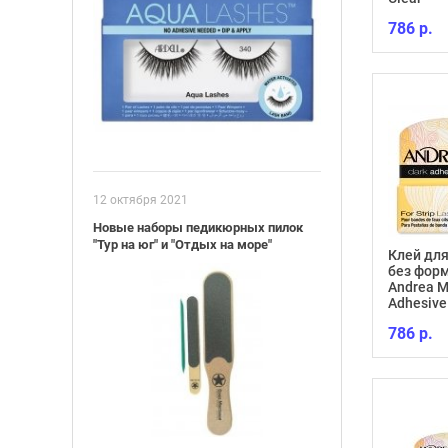
786 р.
12 октября 2021
Новые наборы педикюрных пилок
"Тур на юг" и "Отдых на море"
Клей дл
без форм
Andrea M
Adhesive
786 р.