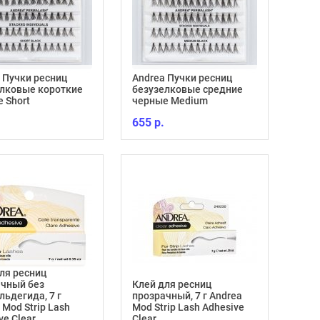
 Пучки ресниц
Andrea Пучки ресниц
елковые короткие
безузелковые средние
 Short
черные Medium
655 р.
ля ресниц
ачный без
Клей для ресниц
ьдегида, 7 г
прозрачный, 7 г Andrea
 Mod Strip Lash
Mod Strip Lash Adhesive
ve Clear
Clear