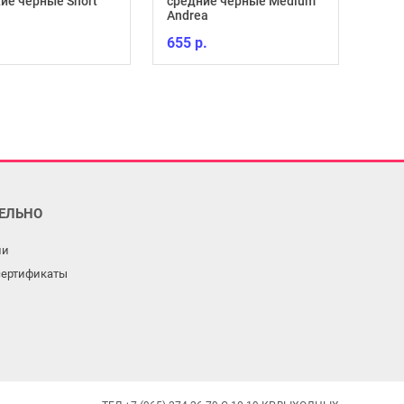
ие черные Short
средние черные Medium
Andrea
655 р.
ЕЛЬНО
ли
сертификаты