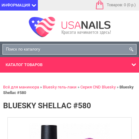
Товаров: 0 (0 р.)
ИНФОРМАЦИЯ
КАТАЛОГ
ТОВАРОВ
Всё для маникюра
Bluesky гель-лаки
Серия CND Bluesky
Bluesky
Shellac #580
BLUESKY SHELLAC #580