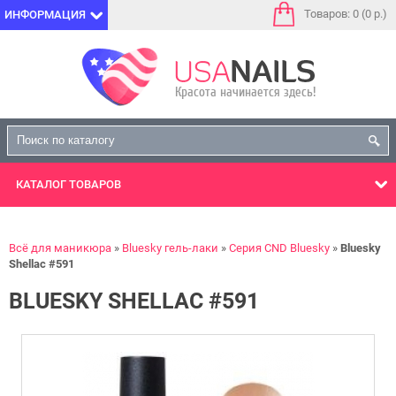
Товаров: 0 (0 р.)
ИНФОРМАЦИЯ
КАТАЛОГ
ТОВАРОВ
Всё для маникюра
Bluesky гель-лаки
Серия CND Bluesky
Bluesky
Shellac #591
BLUESKY SHELLAC #591