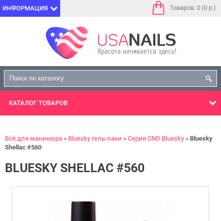
Товаров: 0 (0 р.)
ИНФОРМАЦИЯ
КАТАЛОГ
ТОВАРОВ
Всё для маникюра
Bluesky гель-лаки
Серия CND Bluesky
Bluesky
Shellac #560
BLUESKY SHELLAC #560