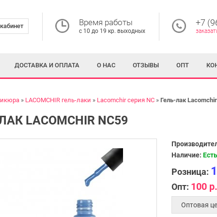
Время работы
+7 (9
кабинет
с 10 до 19 кр. выходных
заказат
ДОСТАВКА И ОПЛАТА
О НАС
ОТЗЫВЫ
ОПТ
КО
никюра
LACOMCHIR гель-лаки
Lacomchir серия NC
Гель-лак Lacomchi
ЛАК LACOMCHIR NC59
Производител
Наличие:
Есть
1
Розница:
100 р
Опт:
Оптовая це