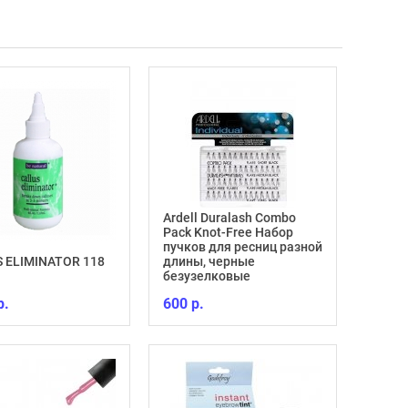
Ardell Duralash Combo
Pack Knot-Free Набор
пучков для ресниц разной
Укреп
 ELIMINATOR 118
длины, черные
глянц
безузелковые
Repair
р.
600 р.
770 р