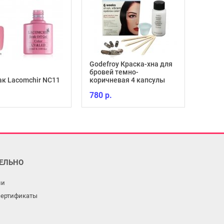
Godefroy Краска-хна для
бровей темно-
ак Lacomchir NC11
коричневая 4 капсулы
780 р.
ЕЛЬНО
ли
сертификаты