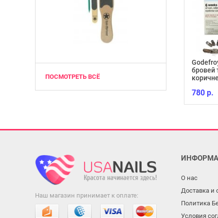
Godefro
бровей 
ПОСМОТРЕТЬ ВСЁ
Гель-лак Lacomchir NC11
коричне
130 р.
780 р.
ИНФОРМА
О нас
Доставка и 
Наш магазин принимает к оплате:
Политика Б
Условия со