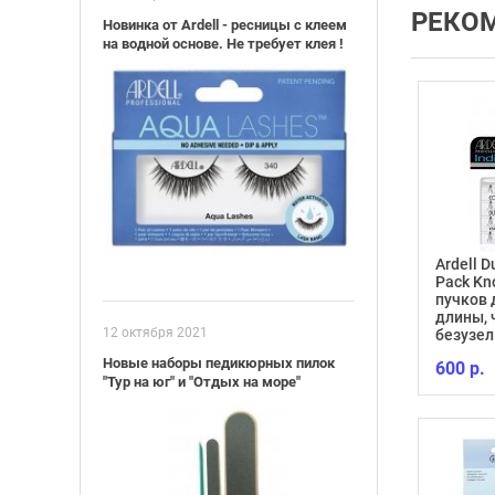
РЕКО
Новинка от Ardell - ресницы с клеем
на водной основе. Не требует клея !
Ardell 
Pack Kn
ль ногтей
пучков 
й TRIND Nail
CALLUS ELIMINATOR 118
длины,
12 октября 2021
tural
МЛ
безузе
Новые наборы педикюрных пилок
1 598 р.
600 р.
"Тур на юг" и "Отдых на море"