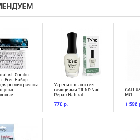
МЕНДУЕМ
Duralash Combo
ot-Free Набор
для ресниц разной
Укрепитель ногтей
 черные
глянцевый TRIND Nail
CALLUS
лковые
Repair Natural
МЛ
770 р.
1 598 