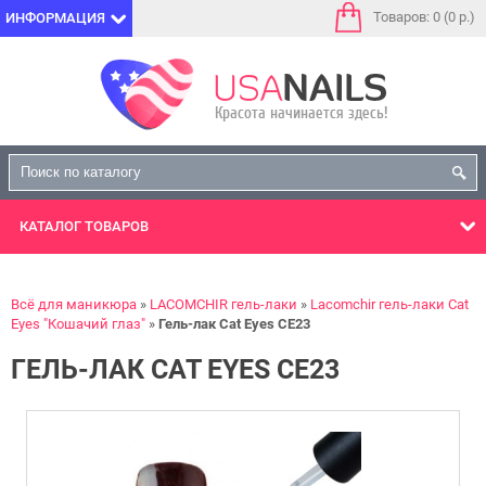
Товаров: 0 (0 р.)
ИНФОРМАЦИЯ
КАТАЛОГ
ТОВАРОВ
Всё для маникюра
LACOMCHIR гель-лаки
Lacomchir гель-лаки Cat
Eyes "Кошачий глаз"
Гель-лак Cat Eyes CE23
ГЕЛЬ-ЛАК CAT EYES CE23