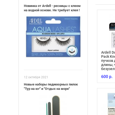
Новинка от Ardell - ресницы с клеем
на водной основе. Не требует клея !
Ardell 
Pack Kn
ль ногтей
пучков 
й TRIND Nail
CALLUS ELIMINATOR 118
длины,
tural
МЛ
безузе
1 598 р.
600 р.
12 октября 2021
Новые наборы педикюрных пилок
"Тур на юг" и "Отдых на море"