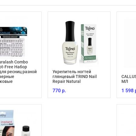
Duralash Combo
ot-Free Набор
для ресниц разной
Укрепитель ногтей
 черные
глянцевый TRIND Nail
CALLUS
лковые
Repair Natural
МЛ
770 р.
1 598 