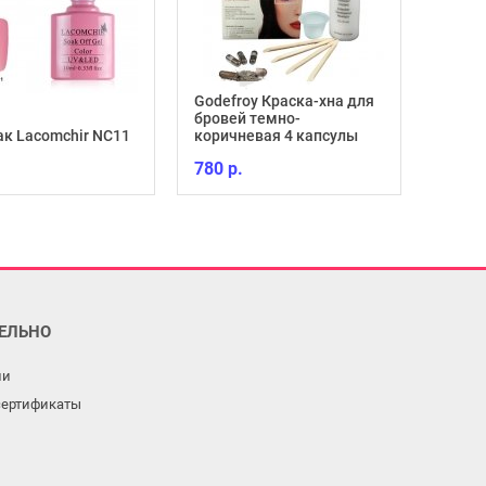
Godefroy Краска-хна для
бровей темно-
ак Lacomchir NC11
коричневая 4 капсулы
780 р.
ЕЛЬНО
ли
сертификаты