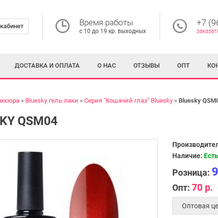
Время работы
+7 (9
кабинет
с 10 до 19 кр. выходных
заказат
ДОСТАВКА И ОПЛАТА
О НАС
ОТЗЫВЫ
ОПТ
КО
никюра
Bluesky гель-лаки
Серия "Кошачий глаз" Bluesky
Bluesky QSM
KY QSM04
Производител
Наличие:
Есть
9
Розница:
70 р.
Опт:
Оптовая це