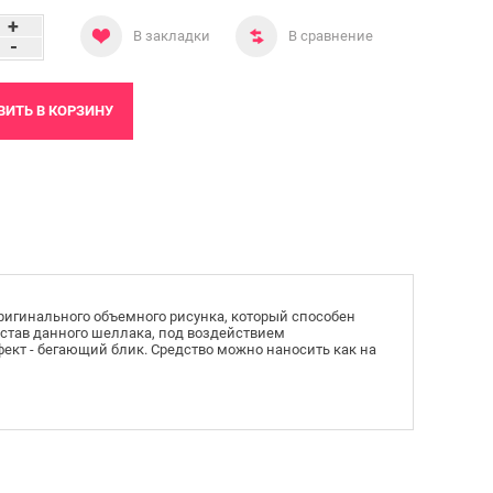
+
В закладки
В сравнение
-
ВИТЬ
В КОРЗИНУ
ригинального объемного рисунка, который способен
остав данного шеллака, под воздействием
кт - бегающий блик. Средство можно наносить как на