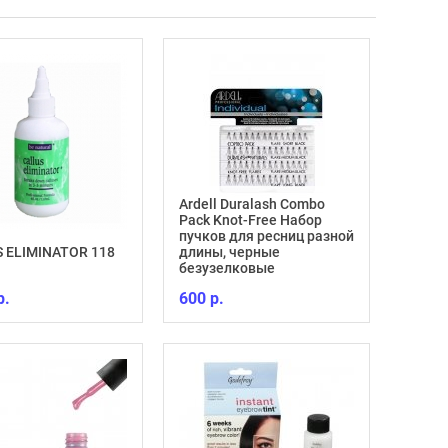
Ardell Duralash Combo
Pack Knot-Free Набор
пучков для ресниц разной
Укреп
 ELIMINATOR 118
длины, черные
глянц
безузелковые
Repair
р.
600 р.
770 р