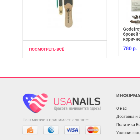
Godefro
бровей 
Гель-лак Lacomchir NC11
коричне
130 р.
780 р.
ПОСМОТРЕТЬ ВСЁ
ИНФОРМА
О нас
Доставка и 
Наш магазин принимает к оплате:
Политика Б
Условия со