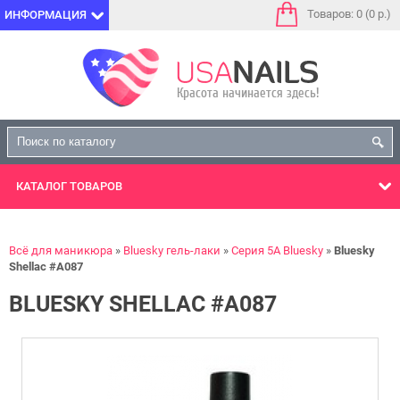
Товаров: 0 (0 р.)
ИНФОРМАЦИЯ
КАТАЛОГ
ТОВАРОВ
Всё для маникюра
Bluesky гель-лаки
Серия 5А Bluesky
Bluesky
Shellac #A087
BLUESKY SHELLAC #A087