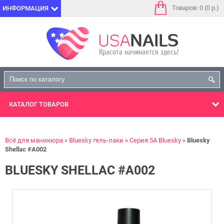
Товаров: 0 (0 р.)
ИНФОРМАЦИЯ
КАТАЛОГ
ТОВАРОВ
Всё для маникюра
Bluesky гель-лаки
Серия 5А Bluesky
Bluesky
Shellac #A002
BLUESKY SHELLAC #A002