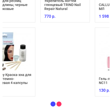
Укрепитель ногтей
ные
глянцевый TRIND Nail
CALLUS ELIMINATOR 
Repair Natural
МЛ
770 р.
1 598 р.
а для
Гель-лак Lacomchir
улы
NC11
130 р.