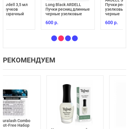
ARDELL Short Black
5 мл
Long Black ARDELL
Пучки ресниц
Пучки ресниц длинные
узелковые короткие
ый
черные узелковые
черные
600 р.
600 р.
РЕКОМЕНДУЕМ
mbo
ор