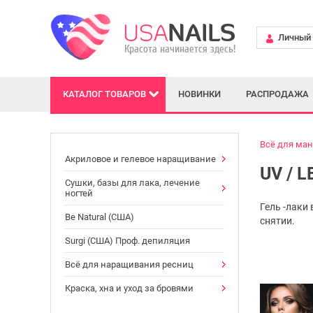
Личный 
КАТАЛОГ
ТОВАРОВ
НОВИНКИ
РАСПРОДАЖА
Всё для ма
Акриловое и гелевое наращивание
UV / 
Сушки, базы для лака, лечение
ногтей
Гель -лаки
Be Natural (США)
снятии.
Surgi (США) Проф. депиляция
Всё для наращивания ресниц
Краска, хна и уход за бровями