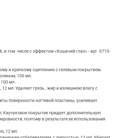
, в том числе с эффектом «Кошачий глаз» - арт. 0710-
ому и крепкому сцеплению с гелевым покрытием.
олином, 100 мл.
 100 мл.
 12 мл: Удаляет грязь , жир и излишнюю влагу с
щиты поверхности ногтевой пластины, усиливает
мл: Каучуковое покрытие придает дополнительную
неровности, поэтому в результате ее использования
ю, 12 мл.
птическим отбеливателем, с липкостью, 12 мл: Убирает