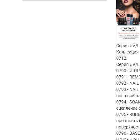
Серия UV/L
Коллекция 
0712.
Серия UV/L
0790 -ULTR
0791 - REM
0792 - NAI
0793 - NAI
ногтевой п
0794 - SOA
сцепление 
0795 - RUB
прочность 
поверхност
0796 - BAS
0797 - HIG