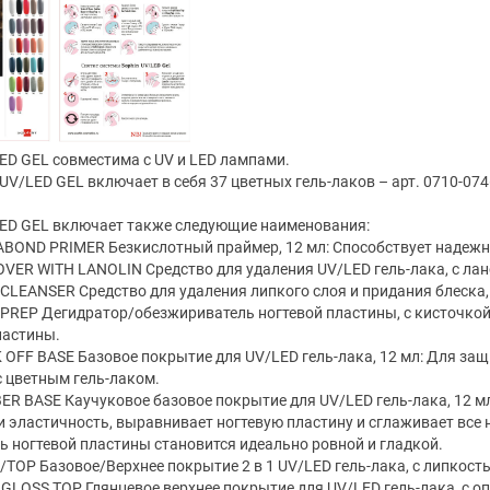
ED GEL совместима с UV и LED лампами.
UV/LED GEL включает в себя 37 цветных гель-лаков – арт. 0710-0746
ED GEL включает также следующие наименования:
ABOND PRIMER Безкислотный праймер, 12 мл: Способствует надежн
OVER WITH LANOLIN Средство для удаления UV/LED гель-лака, с лан
L CLEANSER Средство для удаления липкого слоя и придания блеска,
L PREP Дегидратор/обезжириватель ногтевой пластины, с кисточкой,
ластины.
K OFF BASE Базовое покрытие для UV/LED гель-лака, 12 мл: Для за
с цветным гель-лаком.
BER BASE Каучуковое базовое покрытие для UV/LED гель-лака, 12 
и эластичность, выравнивает ногтевую пластину и сглаживает все 
ь ногтевой пластины становится идеально ровной и гладкой.
E/TOP Базовое/Верхнее покрытие 2 в 1 UV/LED гель-лака, с липкость
T GLOSS TOP Глянцевое верхнее покрытие для UV/LED гель-лака, с о