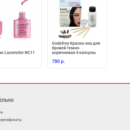
Godefroy Краска-хна для
бровей темно-
ак Lacomchir NC11
коричневая 4 капсулы
780 р.
ЕЛЬНО
ли
сертификаты