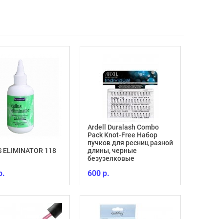
Ardell Duralash Combo
Pack Knot-Free Набор
пучков для ресниц разной
Укреп
 ELIMINATOR 118
длины, черные
глянц
безузелковые
Repair
р.
600 р.
770 р