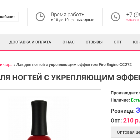
Время работы
+7 (9
кабинет
с 10 до 19 кр. выходных
заказат
ДОСТАВКА И ОПЛАТА
О НАС
ОТЗЫВЫ
ОПТ
КО
никюра
Лак для ногтей с укрепляющим эффектом Fire Engine CC272
ЛЯ НОГТЕЙ С УКРЕПЛЯЮЩИМ ЭФФЕКТ
Производител
Наличие:
Есть
3
Розница:
210 р
Опт:
Оптовая це