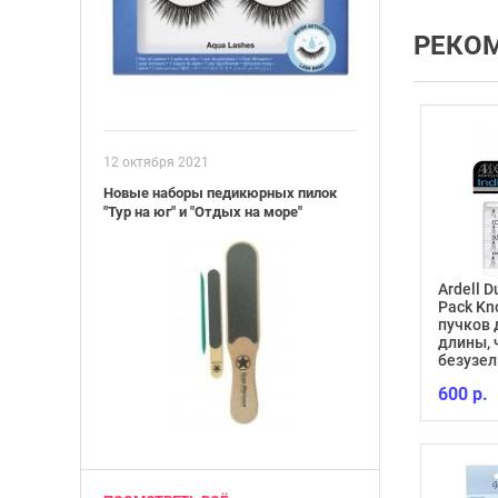
РЕКО
12 октября 2021
Новые наборы педикюрных пилок
"Тур на юг" и "Отдых на море"
Ardell 
Pack Kn
ль ногтей
пучков 
й TRIND Nail
CALLUS ELIMINATOR 118
длины,
tural
МЛ
безузе
1 598 р.
600 р.