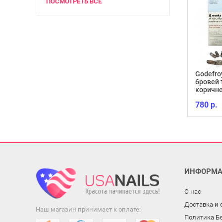
ПОСМОТРЕТЬ ВСЁ
Godefro
бровей 
Гель-лак Lacomchir NC11
коричне
130 р.
780 р.
ИНФОРМА
О нас
Доставка и 
Наш магазин принимает к оплате:
Политика Б