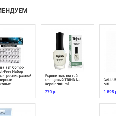
МЕНДУЕМ
Duralash Combo
ot-Free Набор
для ресниц разной
Укрепитель ногтей
 черные
глянцевый TRIND Nail
CALLUS
лковые
Repair Natural
МЛ
770 р.
1 598 