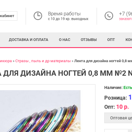
Время работы
+7 (9
кабинет
с 10 до 19 кр. выходных
заказат
ДОСТАВКА И ОПЛАТА
О НАС
ОТЗЫВЫ
ОПТ
КО
никюра
Стразы , пыль и др материалы
Лента для дизайна ногтей 0,8 
 ДЛЯ ДИЗАЙНА НОГТЕЙ 0,8 ММ №2 
Наличие:
Есть
1
Розница:
10 р.
Опт:
Оптовая це