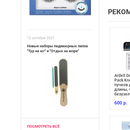
РЕКО
12 октября 2021
Новые наборы педикюрных пилок
"Тур на юг" и "Отдых на море"
Ardell 
Pack Kn
ль ногтей
пучков 
й TRIND Nail
CALLUS ELIMINATOR 118
длины,
tural
МЛ
безузе
1 598 р.
600 р.
ПОСМОТРЕТЬ ВСЁ