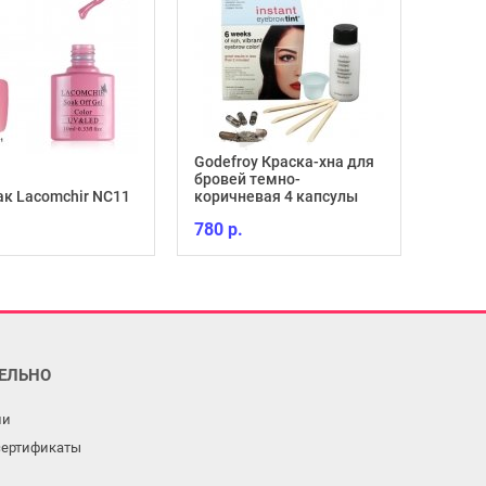
Godefroy Краска-хна для
бровей темно-
ак Lacomchir NC11
коричневая 4 капсулы
780 р.
ЕЛЬНО
ли
сертификаты