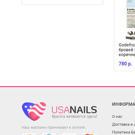
Godefro
бровей 
Гель-лак Lacomchir NC11
коричне
130 р.
780 р.
ИНФОРМА
О нас
Доставка и 
Наш магазин принимает к оплате:
Политика Б