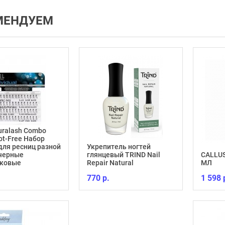
МЕНДУЕМ
Duralash Combo
ot-Free Набор
для ресниц разной
Укрепитель ногтей
 черные
глянцевый TRIND Nail
CALLUS
лковые
Repair Natural
МЛ
770 р.
1 598 