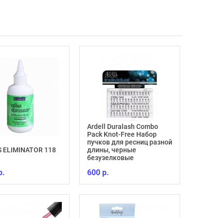
Ardell Duralash Combo
Pack Knot-Free Набор
пучков для ресниц разной
Укреп
 ELIMINATOR 118
длины, черные
глянц
безузелковые
Repair
р.
600 р.
770 р